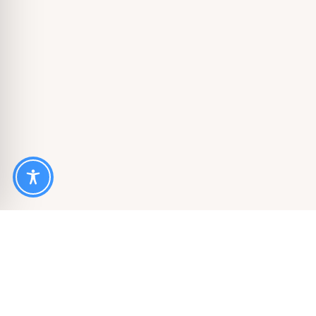
Frauen, die
online belästigt,
bedroht oder mit Frauenhas
an uns wenden.