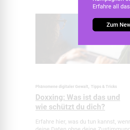
Erfahre all d
Zum New
,
Phänomene digitaler Gewalt
Tipps & Tricks
Doxxing: Was ist das und
wie schützt du dich?
Erfahre hier, was du tun kannst, wen
deine Daten ohne deine Zustimmun