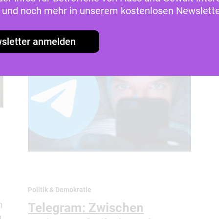
as und noch mehr in unserem kostenlosen Newslette
Weiterlesen
18. November 2025
sletter anmelden
Politik & Demokratie
n
Telegram: Zwischen
g