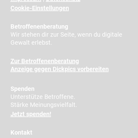
e
i
Cookie-Einstellungen
g
t
Betroffenenberatung
e
Wir stehen dir zur Seite, wenn du digitale
n
Gewalt erlebst.
Z
e
Zur Betroffenenberatung
i
Anzeige gegen Dickpics vorbereiten
c
h
e
Spenden
n
Unterstütze Betroffene.
e
Stärke Meinungsvielfalt.
i
Jetzt spenden!
n
,
Kontakt
u