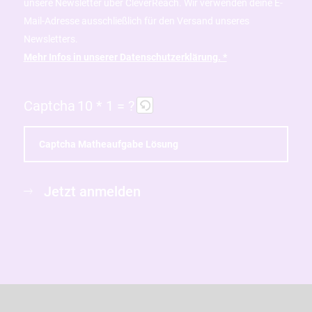
unsere Newsletter über CleverReach. Wir verwenden deine E-
Mail-Adresse ausschließlich für den Versand unseres
Newsletters.
Mehr Infos in unserer Datenschutzerklärung. *
Captcha
10 * 1 = ?
B
i
Jetzt anmelden
t
t
e
g
i
b