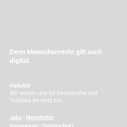
d
i
e
i
m
C
A
Denn Menschenrecht gilt auch
P
digital.
T
C
H
A
HateAid
a
Wir setzen uns für Demokratie und
n
Teilhabe im Netz ein.
g
e
Jobs
|
Newsletter
z
Impressum
|
Datenschutz