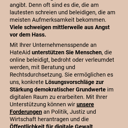
angibt. Denn oft sind es die, die am
lautesten schreien und beleidigen, die am
meisten Aufmerksamkeit bekommen.
Viele schweigen mittlerweile aus Angst
vor dem Hass.
Mit Ihrer Unternehmensspende an
HateAid
unterstützen Sie
Menschen
, die
online
beleidigt, bedroht oder verle
umdet
werden
,
mit Beratung und
Rechtsdurchsetzung. Sie
ermöglich
en
es
uns
,
konkrete
Lösungsvorschläge
zur
Stärkung demokratischer Grundwerte
im
digitalen Raum zu erarbeiten
. Mit Ihre
r
Unterstützung
können wir
unsere
Forderungen
an
Politik
, Justiz
und
Wirtschaft
herantragen
und die
Öffentlichkeit für digitale Gewalt