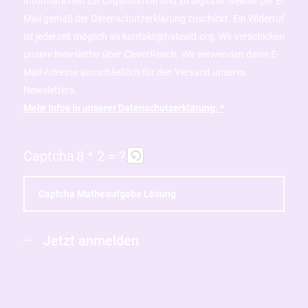
Informationen zur Organisation und zu digitaler Gewalt per E-
Mail gemäß der Datenschutzerklärung zuschickt. Ein Widerruf
ist jederzeit möglich an kontakt@hateaid.org. Wir verschicken
unsere Newsletter über CleverReach. Wir verwenden deine E-
Mail-Adresse ausschließlich für den Versand unseres
Newsletters.
Mehr Infos in unserer Datenschutzerklärung. *
Captcha
8 * 2 = ?
B
i
Jetzt anmelden
t
t
e