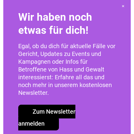
×
Neues bei HateAid
Wir haben noch
MeldeHelden: Deine App gegen
etwas für dich!
digitale Gewalt
Mit der neu gestalteten MeldeHelden-App
Egal, ob du dich für aktuelle Fälle vor
kannst du jetzt noch einfacher und
Gericht, Updates zu Events und
schneller digitale Gewalt melden sowie
Kampagnen oder Infos für
Hilfe erhalten. Erfahre mehr über die
Betroffene von Hass und Gewalt
verbesserten Funktionen und wie du aktiv
interessierst: Erfahre all das und
gegen Hass im Netz vorgehen kannst.
noch mehr in unserem kostenlosen
Newsletter.
Weiterlesen
17. Dezember 2020
Zum Newsletter
anmelden