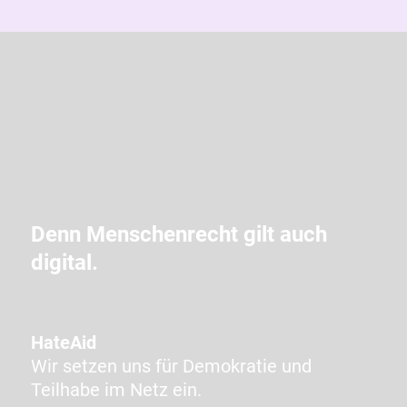
g
i
b
d
i
e
i
m
C
A
Denn Menschenrecht gilt auch
P
digital.
T
C
H
A
HateAid
a
Wir setzen uns für Demokratie und
n
Teilhabe im Netz ein.
g