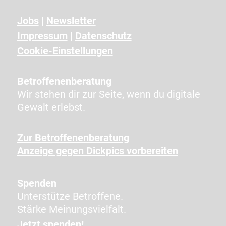
e
Jobs
|
Newsletter
z
Impressum
|
Datenschutz
e
i
Cookie-Einstellungen
g
t
Betroffenenberatung
e
Wir stehen dir zur Seite, wenn du digitale
n
Gewalt erlebst.
Z
e
Zur Betroffenenberatung
i
Anzeige gegen Dickpics vorbereiten
c
h
e
Spenden
n
Unterstütze Betroffene.
e
Stärke Meinungsvielfalt.
i
Jetzt spenden!