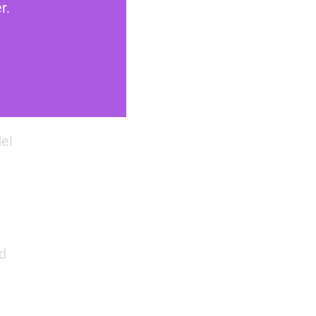
r.
el
d