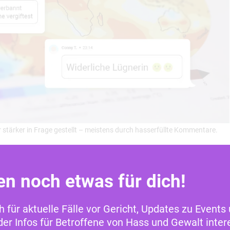
stärker in Frage gestellt – meistens durch hasserfüllte Kommentare.
beispiellosen Desinformationskampagnen heimgesu
en noch etwas für dich!
größtes Risiko weltweit.
Wissenschaftskommunika
je anschaulicher und zugänglicher Fakten vermittelt
ch für aktuelle Fälle vor Gericht, Updates zu Events
erstandsfähiger, werden die Menschen gegenüber
Fa
r Infos für Betroffene von Hass und Gewalt intere
ierung – im
Koalitionsvertrag
ist deshalb festgehal