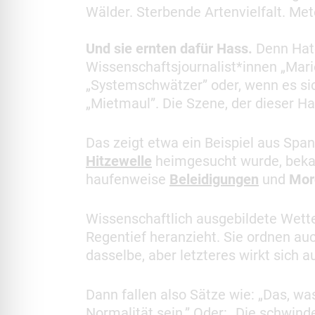
Wälder. Sterbende Artenvielfalt. Me
Und sie ernten dafür Hass.
Denn Hate
Wissenschaftsjournalist*innen „Mario
„Systemschwätzer” oder, wenn es sic
„Mietmaul”. Die Szene, der dieser Ha
Das zeigt etwa ein Beispiel aus Spa
Hitzewelle
heimgesucht wurde, bekam
haufenweise
Beleidigungen
und
Mor
Wissenschaftlich ausgebildete Wett
Regentief heranzieht. Sie ordnen au
dasselbe, aber letzteres wirkt sich a
Dann fallen also Sätze wie: „Das, wa
Normalität sein.” Oder: „Die schwinde