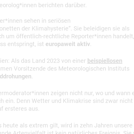
teorolog*innen berichten darüber.
r*innen sehen in seriösen
netten der Klimahysterie”. Sie beleidigen sie als
h um öffentlich-rechtliche Reporter*innen handelt,
ss entspringt, ist
europaweit aktiv
.
nien: Als das Land 2023 von einer
beispiellosen
en Vorsitzende des Meteorologischen Instituts
ddrohungen
.
ermoderator*innen zeigen nicht nur, wo und wann 
ch ein. Denn Wetter und Klimakrise sind zwar nicht
uf ersteres aus.
s heute als extrem gilt, wird in zehn Jahren unsere
nde Artenvielfalt ist kein natürliches Ereignis. Sie