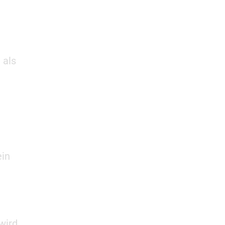
 als
ein
 wird