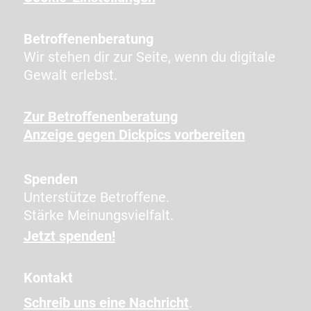
g
t
Betroffenenberatung
e
Wir stehen dir zur Seite, wenn du digitale
n
Gewalt erlebst.
Z
e
Zur Betroffenenberatung
i
Anzeige gegen Dickpics vorbereiten
c
h
e
Spenden
n
Unterstütze Betroffene.
e
Stärke Meinungsvielfalt.
i
Jetzt spenden!
n
,
Kontakt
u
Schreib uns eine Nachricht
.
m