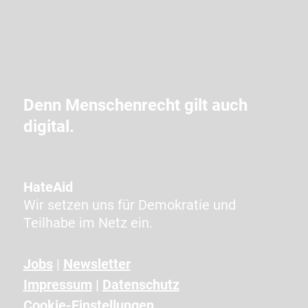
i
e
i
m
C
A
Denn Menschenrecht gilt auch
P
digital.
T
C
H
A
HateAid
a
Wir setzen uns für Demokratie und
n
Teilhabe im Netz ein.
g
e
Jobs
|
Newsletter
z
Impressum
|
Datenschutz
e
i
Cookie-Einstellungen