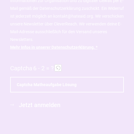
Informationen zur Organisation und zu digitaler Gewalt per E-
Mail gemäß der Datenschutzerklärung zuschickt. Ein Widerruf
ist jederzeit möglich an kontakt@hateaid.org. Wir verschicken
unsere Newsletter über CleverReach. Wir verwenden deine E-
Mail-Adresse ausschließlich für den Versand unseres
Newsletters.
Mehr Infos in unserer Datenschutzerklärung. *
Captcha
6 - 2 = ?
B
i
Jetzt anmelden
t
t
e