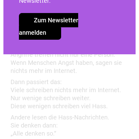
Viele Betroffene sagen dadurch ihre
Newsletter.
Meinung nicht mehr.
Zum Newsletter
Warum ist das ein Problem
anmelden
für alle?
Angriffe treffen nicht nur eine Person.
Wenn Menschen Angst haben, sagen sie
nichts mehr im Internet.
Dann passiert das:
Viele schreiben nichts mehr im Internet.
Nur wenige schreiben weiter.
Diese wenigen schreiben viel Hass.
Andere lesen die Hass-Nachrichten.
Sie denken dann:
„Alle denken so.“