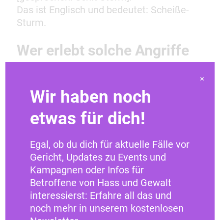
Das ist Englisch und bedeutet: Scheiße-
Sturm.
Wer erlebt solche Angriffe
besonders oft?
×
Wir haben noch
Jede Person kann betroffen sein.
Manche Menschen erleben solche Angriffe
etwas für dich!
aber besonders oft.
Egal, ob du dich für aktuelle Fälle vor
Zum Beispiel:
Gericht, Updates zu Events und
Kampagnen oder Infos für
Frauen
Betroffene von Hass und Gewalt
Menschen mit Behinderungen
interessierst: Erfahre all das und
Menschen mit dunkler Hautfarbe
noch mehr in unserem kostenlosen