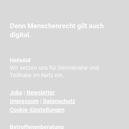
m
C
A
Denn Menschenrecht gilt auch
P
digital.
T
C
H
A
HateAid
a
Wir setzen uns für Demokratie und
n
Teilhabe im Netz ein.
g
e
Jobs
|
Newsletter
z
Impressum
|
Datenschutz
e
i
Cookie-Einstellungen
g
t
Betroffenenberatung