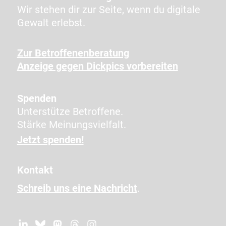
e
Wir stehen dir zur Seite, wenn du digitale
n
Gewalt erlebst.
Z
e
Zur Betroffenenberatung
i
Anzeige gegen Dickpics vorbereiten
c
h
e
Spenden
n
Unterstütze Betroffene.
e
Stärke Meinungsvielfalt.
i
Jetzt spenden!
n
,
Kontakt
u
Schreib uns eine Nachricht
.
m
z
u