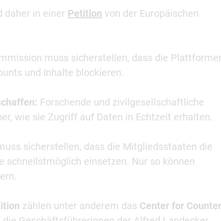
 daher in einer
Petition
von der Europäischen
mmission muss sicherstellen, dass die Plattforme
ounts und Inhalte blockieren.
schaffen:
Forschende und zivilgesellschaftliche
r, wie sie Zugriff auf Daten in Echtzeit erhalten.
ss sicherstellen, dass die Mitgliedsstaaten die
te schnellstmöglich einsetzen. Nur so können
ern.
ition
zählen unter anderem das
Center for Counte
, die Geschäftsführerinnen der Alfred Landecker