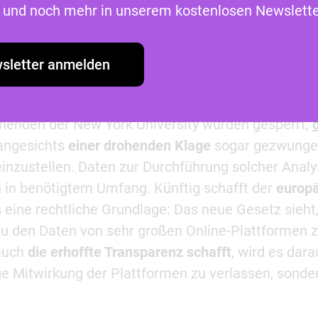
as und noch mehr in unserem kostenlosen Newslette
-Plattformen gehen schon seit einiger Zeit
verstärkt
a in den USA
gegen die Nichtregierungsorganisation
sletter anmelden
 der Veröffentlichung mehrerer Berichte, die ein
m aufzeigen. Auch Meta ging vor einigen Jahren 
henden der New York University wurden gesperrt,
angesichts
einer drohenden Klage
sogar gezwungen
inzustellen. Daten zur Durchführung solcher Anal
 in benötigtem Umfang. Künftig schafft der
europ
s eine rechtliche Grundlage: Das neue Gesetz sieht
zu den Daten von sehr großen Online-Plattformen 
auch
die erhoffte Transparenz schafft
, wird es dara
ge Mitwirkung der Plattformen zu verlassen, sonder