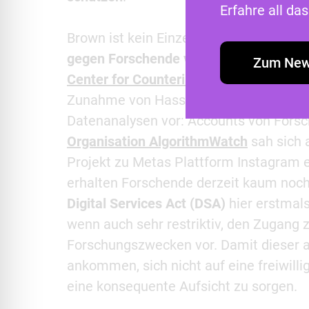
Erfahre all d
Brown ist kein Einzelfall. Social-Media
gegen Forschende vor
. So klagt X etw
Zum New
Center for Countering Digital Hate
wegen
Zunahme von Hassrede auf der Plattfor
Datenanalysen vor: Accounts von Forsc
Organisation AlgorithmWatch
sah sich 
Projekt zu Metas Plattform Instagram e
erhalten Forschende derzeit kaum noch
Digital Services Act (DSA)
hier erstmal
wenn auch sehr restriktiv, den Zugang 
Forschungszwecken vor. Damit dieser 
ankommen, sich nicht auf eine freiwilli
eine konsequente Aufsicht zu sorgen.