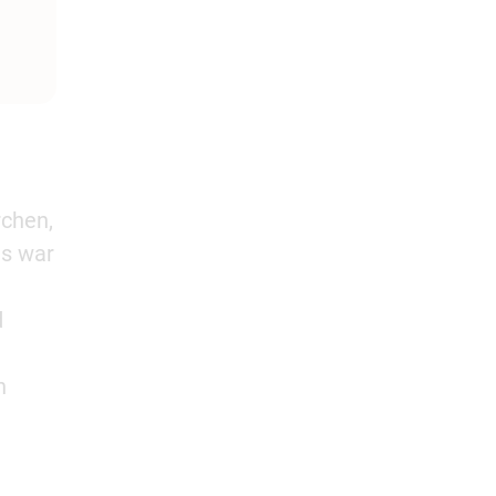
rchen,
ts war
d
e
n