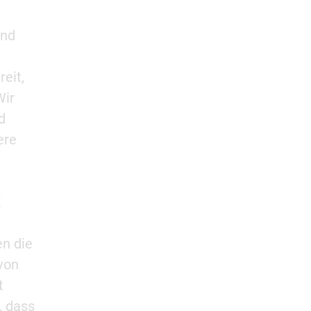
und
eit,
Wir
d
ere
X
en die
von
t
, dass