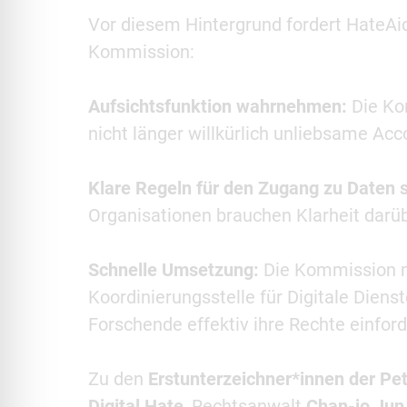
Vor diesem Hintergrund fordert HateAid
Kommission:
Aufsichtsfunktion wahrnehmen:
Die Ko
nicht länger willkürlich unliebsame Acc
Klare Regeln für den Zugang zu Daten 
Organisationen brauchen Klarheit darübe
Schnelle Umsetzung:
Die Kommission mu
Koordinierungsstelle für Digitale Diens
Forschende effektiv ihre Rechte einford
Zu den
Erstunterzeichner*innen der Pet
Digital Hate
, Rechtsanwalt
Chan-jo Jun