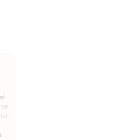
al
rre
lei.
.