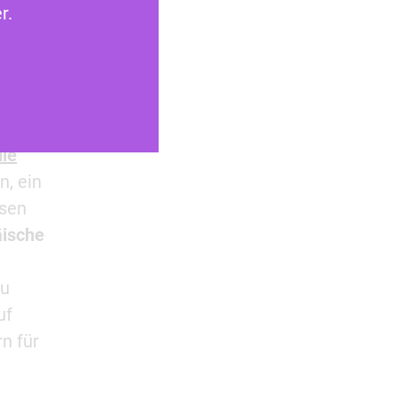
r.
e
gegen
die
, ein
ysen
äische
,
zu
uf
n für