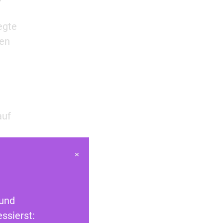
egte
hen
uf
×
ir
 wir
 und
avor
ssierst: