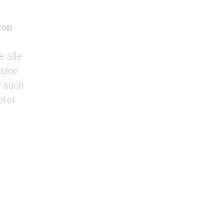
von
 alle
sion
s auch
eter