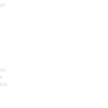
alt
hen
ie
lich