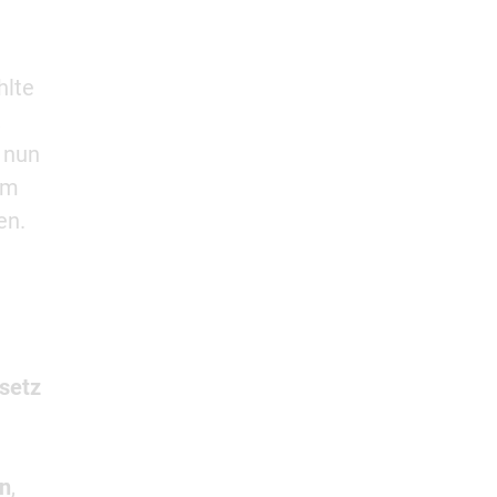
hlte
,
 nun
um
en.
setz
en
,