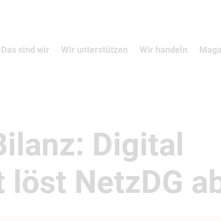
Das sind wir
Wir unterstützen
Wir handeln
Maga
lanz: Digital
t löst NetzDG a