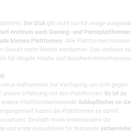
lattform:
Der DSA
gilt nicht nur für einige ausgewä
liert erstmals auch Gaming- und Pornoplattformen
alle kleinen Plattformen
. Alle Plattformen müssen
ler Gewalt mehr Rechte einräumen. Das umfasst z
äle für illegale Inhalte und Beschwerdemechanism
id
:
n neue Instrumente zur Verfügung, um sich gegen
t unsere Erfahrung mit den Plattformen:
Es ist zu
d andere Plattformbetreibende
Schlupflöcher im Ge
 Vergangenheit haben die Plattformen es damit
hzusetzen. Deshalb muss insbesondere die
de und erste Anlaufstelle für Nutzende
sicherstell