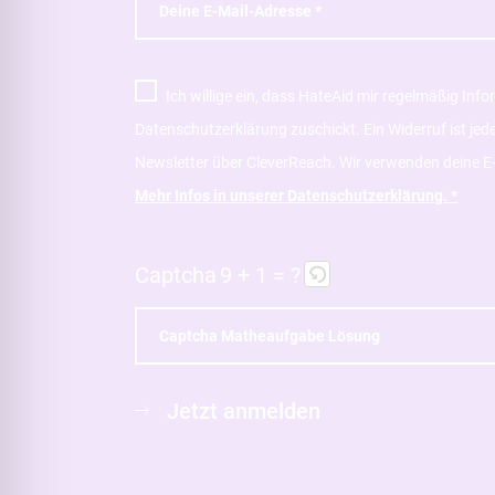
Ich willige ein, dass HateAid mir regelmäßig Inf
Datenschutzerklärung zuschickt. Ein Widerruf ist je
Newsletter über CleverReach. Wir verwenden deine E-
Mehr Infos in unserer Datenschutzerklärung. *
Captcha
9 + 1 = ?
B
Jetzt anmelden
i
t
t