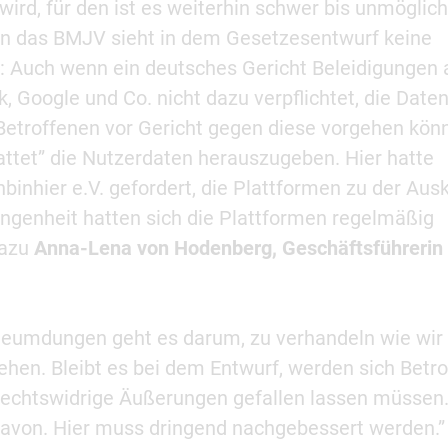
ird, für den ist es weiterhin schwer bis unmöglich
nn das BMJV sieht in dem Gesetzesentwurf keine
 Auch wenn ein deutsches Gericht Beleidigungen 
k, Google und Co. nicht dazu verpflichtet, die Date
Betroffenen vor Gericht gegen diese vorgehen kön
tattet” die Nutzerdaten herauszugeben. Hier hatte
nhier e.V. gefordert, die Plattformen zu der Aus
gangenheit hatten sich die Plattformen regelmäßig
Dazu
Anna-Lena von Hodenberg, Geschäftsführerin
leumdungen geht es darum, zu verhandeln wie wir
hen. Bleibt es bei dem Entwurf, werden sich Betr
 rechtswidrige Äußerungen gefallen lassen müssen
avon. Hier muss dringend nachgebessert werden.”