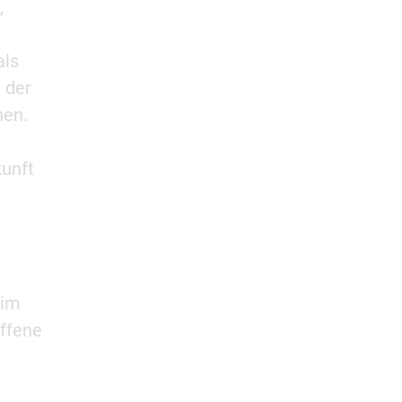
,
als
n der
nen.
kunft
 im
offene
.