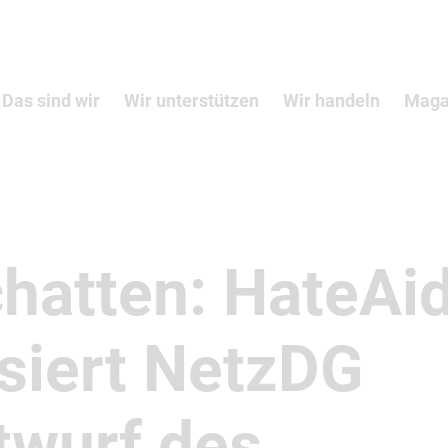
Das sind wir
Wir unterstützen
Wir handeln
Maga
chatten: HateAi
siert NetzDG
twurf des