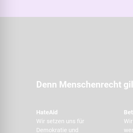
e
g
i
b
d
i
e
i
m
Denn Menschenrecht gilt
C
A
P
T
HateAid
Bet
C
Wir setzen uns für
Wir
H
Demokratie und
wen