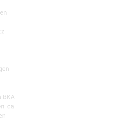
ten
tz
egen
as BKA
en, da
en