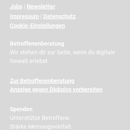
n
Jobs
|
Newsletter
g
Impressum
|
Datenschutz
e
Cookie-Einstellungen
z
e
Betroffenenberatung
i
Wir stehen dir zur Seite, wenn du digitale
g
Gewalt erlebst.
t
e
Zur Betroffenenberatung
n
Anzeige gegen Dickpics vorbereiten
Z
e
Spenden
i
Unterstütze Betroffene.
c
Stärke Meinungsvielfalt.
h