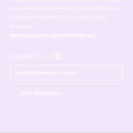
unsere Newsletter über CleverReach. Wir verwenden deine E-
Mail-Adresse ausschließlich für den Versand unseres
Newsletters.
Mehr Infos in unserer Datenschutzerklärung. *
Captcha
5 * 2 = ?
B
Jetzt anmelden
i
t
t
e
g