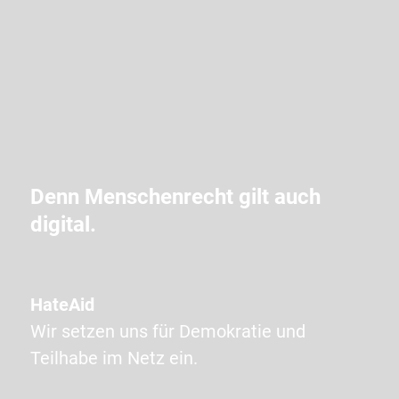
i
b
d
i
e
i
m
Denn Menschenrecht gilt auch
C
digital.
A
P
T
HateAid
C
Wir setzen uns für Demokratie und
H
Teilhabe im Netz ein.
A
a