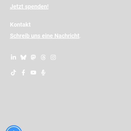
e
Jetzt spenden!
n
e
Kontakt
i
Schreib uns eine Nachricht
.
n
,
u
m
z
u
b
e
s
t
ä