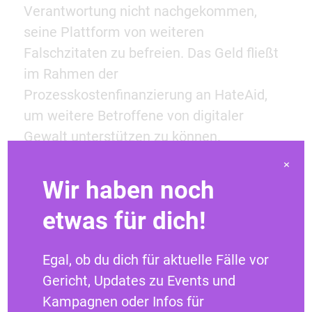
Verantwortung nicht nachgekommen,
seine Plattform von weiteren
Falschzitaten zu befreien. Das Geld fließt
im Rahmen der
Prozesskostenfinanzierung an HateAid,
um weitere Betroffene von digitaler
Gewalt unterstützen zu können.
×
Renate Künast (Bündnis 90/ Die Grünen),
Wir haben noch
MdB zum heutigen Urteil:
etwas für dich!
„Falschzitate und Hate Speech werden im
Egal, ob du dich für aktuelle Fälle vor
Netz auch vom organisierten
Gericht, Updates zu Events und
Rechtsextremismus orchestriert
Kampagnen oder Infos für
eingesetzt, um Politik und Medien