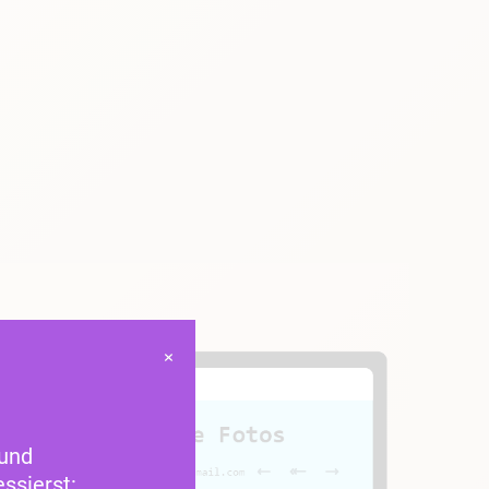
×
 und
ssierst: