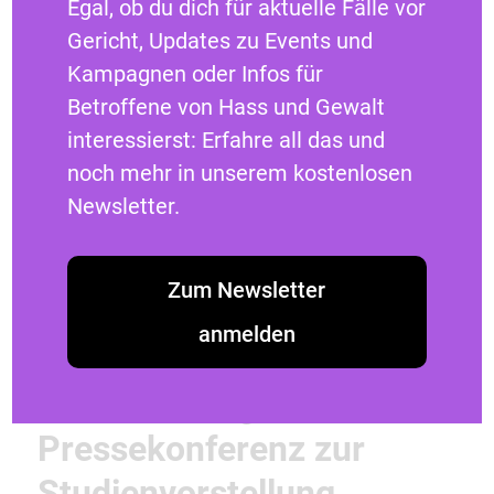
Egal, ob du dich für aktuelle Fälle vor
Bundesministerium für Familie, Senioren,
Gericht, Updates zu Events und
Frauen und Jugend im Bundesprogramm
Kampagnen oder Infos für
„Demokratie leben!“ mit Unterstützung der
Betroffene von Hass und Gewalt
Robert Bosch Stiftung sowie der
interessierst: Erfahre all das und
Staatskanzlei des Landes NRW. Die
noch mehr in unserem kostenlosen
Veröffentlichung stellt keine
Newsletter.
Meinungsäußerung des BMFSFJ, des
BAFzA oder anderer Förderpartner*innen
dar. Für inhaltliche Aussagen tragen die
Zum Newsletter
Autor*innen die Verantwortung.
anmelden
Aufzeichnung der
Pressekonferenz zur
Studienvorstellung