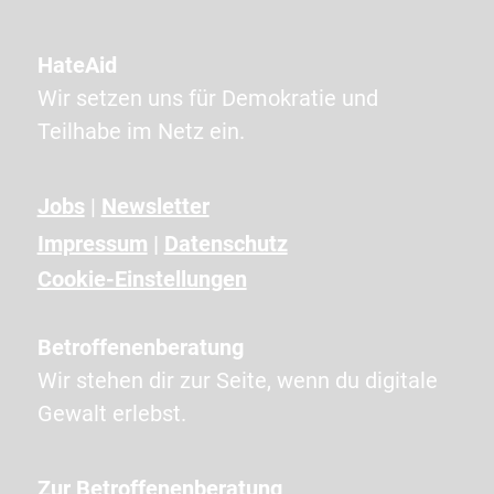
P
T
HateAid
C
Wir setzen uns für Demokratie und
H
Teilhabe im Netz ein.
A
a
n
Jobs
|
Newsletter
g
Impressum
|
Datenschutz
e
Cookie-Einstellungen
z
e
Betroffenenberatung
i
Wir stehen dir zur Seite, wenn du digitale
g
Gewalt erlebst.
t
e
Zur Betroffenenberatung