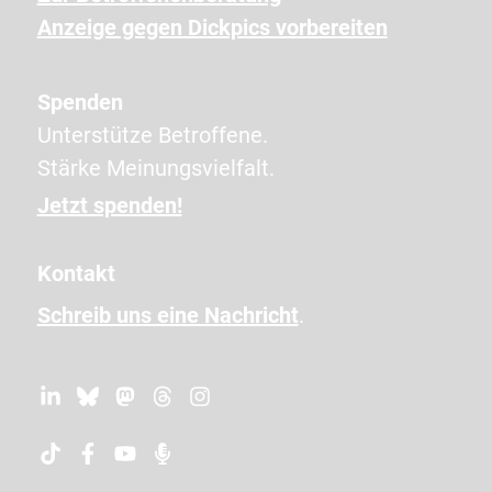
n
Anzeige gegen Dickpics vorbereiten
Z
e
Spenden
i
Unterstütze Betroffene.
c
Stärke Meinungsvielfalt.
h
e
Jetzt spenden!
n
e
Kontakt
i
Schreib uns eine Nachricht
.
n
,
u
m
z