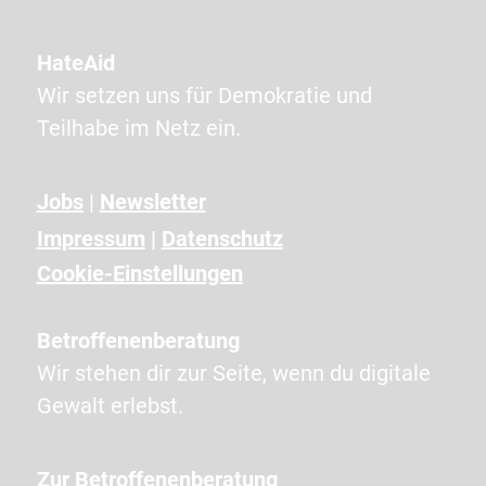
P
T
HateAid
C
Wir setzen uns für Demokratie und
H
Teilhabe im Netz ein.
A
a
n
Jobs
|
Newsletter
g
Impressum
|
Datenschutz
e
Cookie-Einstellungen
z
e
Betroffenenberatung
i
Wir stehen dir zur Seite, wenn du digitale
g
Gewalt erlebst.
t
e
Zur Betroffenenberatung