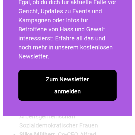
Egal, ob du dich für aktuelle Fälle vor
Moderatorin
Gericht, Updates zu Events und
Sawsan Chebli
, Politikerin
Kampagnen oder Infos für
Jessica Rosenthal
, MdB, Vorsitzende
Betroffene von Hass und Gewalt
der Jusos
interessierst: Erfahre all das und
Alexandra Geese
, Mitglied des
noch mehr in unserem kostenlosen
Europäischen Parlaments
Newsletter.
Annette Widmann-Mauz
, MdB,
Bundesvorsitzende Frauen Union
Zum Newsletter
Maria Noichl
, MdEP, Vorsitzende
Arbeitsgemeinschaft
anmelden
Sozialdemokratischer Frauen
Ulrike Häfner
, Vorsitzende
Arbeitsgemeinschaft
Sozialdemokratischer Frauen
Silke Mülherr
, Co-CEO Alfred