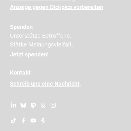
n
Anzeige gegen Dickpics vorbereiten
Z
e
Spenden
i
Unterstütze Betroffene.
c
Stärke Meinungsvielfalt.
h
e
Jetzt spenden!
n
e
Kontakt
i
Schreib uns eine Nachricht
.
n
,
u
m
z