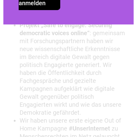
Gewalt ernst nehmen!
anmelden
Forderungen aus der deutschen
Zivilgesellschaft“
Projekt „Safe to engage: Securing
democratic voices online“
: gemeinsam
mit Forschungspartnern haben wir
neue wissenschaftliche Erkenntnisse
im Bereich digitale Gewalt gegen
politisch Engagierte generiert. Wir
haben die Öffentlichkeit durch
Fachgespräche und gezielte
Kampagnen aufgeklärt wie digitale
Gewalt gegenüber politisch
Engagierten wirkt und wie das unsere
Demokratie gefährdet.
Wir haben unsere erste eigene Out of
Home Kampagne
#UnserInternet
zu
Menschenrechten im Netz gelauncht