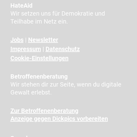
A
HateAid
a
Wir setzen uns für Demokratie und
n
Teilhabe im Netz ein.
g
e
Jobs
|
Newsletter
z
Impressum
|
Datenschutz
e
i
Cookie-Einstellungen
g
t
Betroffenenberatung
e
Wir stehen dir zur Seite, wenn du digitale
n
Gewalt erlebst.
Z
e
Zur Betroffenenberatung
i
Anzeige gegen Dickpics vorbereiten
c
h