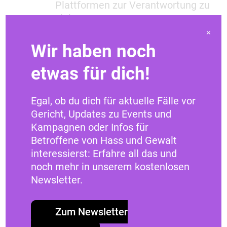
Plattformen zur Verantwortung zu
ziehen
1 Petition
, zu den geplanten
×
Kürzungen im Bundeshaushalt,
Wir haben noch
die viele zivilgesellschaftliche
etwas für dich!
Organisationen in ihrer Existenz
bedrohen
Politische Forderungen
, die aus
Egal, ob du dich für aktuelle Fälle vor
der Studie „Lauter Hass, leiser
Gericht, Updates zu Events und
Rückzug – Wie Hass im Netz den
Kampagnen oder Infos für
demokratischen Diskurs bedroht“
Betroffene von Hass und Gewalt
abgeleitet wurden
interessierst: Erfahre all das und
1 offener Brief an die EU-
noch mehr in unserem kostenlosen
Kommission
zu bildbasierter
Newsletter.
sexualisierter Gewalt
Mitunterzeichnung des
Zum Newsletter
Positionspapieres
„Digitale