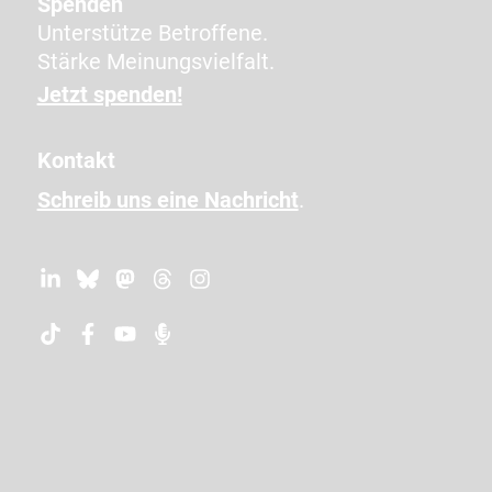
e
Spenden
n
Unterstütze Betroffene.
e
Stärke Meinungsvielfalt.
i
Jetzt spenden!
n
,
Kontakt
u
Schreib uns eine Nachricht
.
m
z
u
b
e
s
t
ä
t
i
g