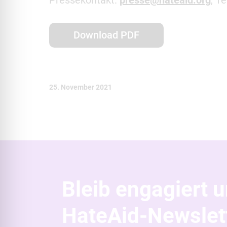
Pressekontakt:
presse@hateaid.org
, T
Download PDF
25. November 2021
Bleib engagiert 
HateAid-Newslett