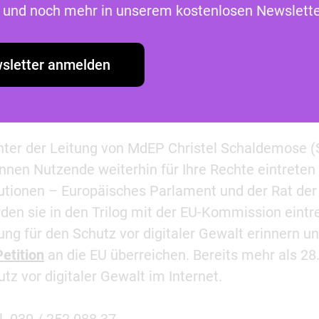
as und noch mehr in unserem kostenlosen Newslette
 beschweren – sowohl dann, wenn ein Inhalt entfer
auf eine Meldung von Inhalten hin nicht tätig wird.
ch rechtswidrige Inhalte auf eine Meldung hin nicht
sletter anmelden
r hilfreich, wenn Betroffene in jedem Fall eine
hren können.
ter der Leitung von MdEP Christel Schaldemose 
önnen Nutzende weiterhin für Ihre Rechte eintreten
utionen – Europäisches Parlament und der Rat der
den sie in den Trilog mit der EU-Kommission eintr
ng für den Schutz vor digitaler Gewalt erinnern u
etition
an die EU überreichen. Bereits mehr als 28
z vor digitaler Gewalt im Internet.