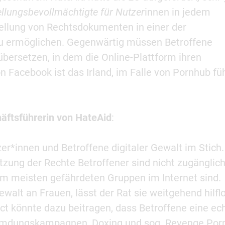
ellungsbevollmächtigte für Nutzer
innen in jedem
tellung von Rechtsdokumenten in einer der
u ermöglichen. Gegenwärtig müssen Betroffene
bersetzen, in dem die Online-Plattform ihren
n Facebook ist das Irland, im Falle von Pornhub fü
ftsführerin von HateAid
:
zer*innen und Betroffene digitaler Gewalt im Stich.
ung der Rechte Betroffener sind nicht zugänglich
r am meisten gefährdeten Gruppen im Internet sind.
walt an Frauen, lässt der Rat sie weitgehend hilfl
Act könnte dazu beitragen, dass Betroffene eine ec
umdungskampagnen, Doxing und sog. Revenge Por