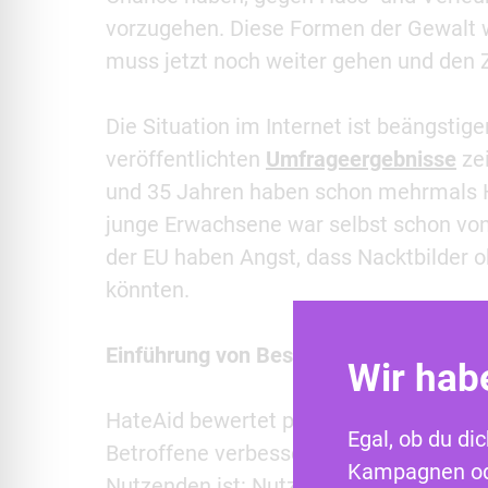
vorzugehen. Diese Formen der Gewalt 
muss jetzt noch weiter gehen und den Z
Die Situation im Internet ist beängsti
veröffentlichten
Umfrageergebnisse
zei
und 35 Jahren haben schon mehrmals H
junge Erwachsene war selbst schon von 
der EU haben Angst, dass Nacktbilder 
könnten.
Einführung von Beschwerden über alle 
Wir hab
HateAid bewertet positiv, dass die Mit
Egal, ob du di
Betroffene verbessert und die Durchse
Kampagnen ode
Nutzenden ist: Nutzende haben nun die 