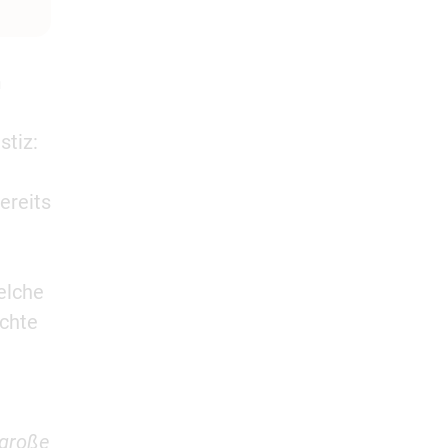
h
stiz:
ereits
elche
ichte
 große