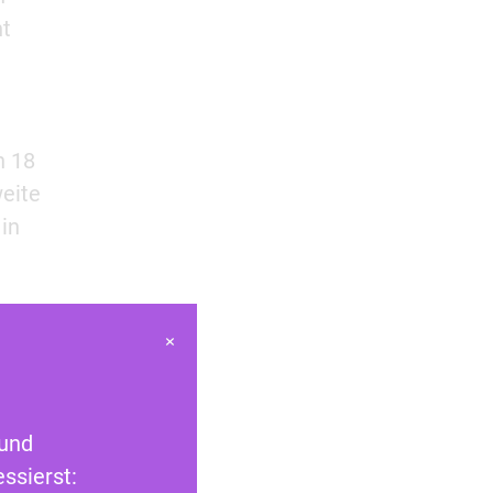
nt
n 18
eite
in
×
n für
 und
r die
ssierst: