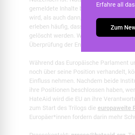
Erfahre all d
gemeldete Inhalte bei der Plattform zu
wird, als auch dann, wenn die Plattform 
erleben häufig, dass selbst offensichtli
Zum New
gelöscht werden. Wir halten es daher fü
Überprüfung der Entscheidung herbeifü
Während das Europäische Parlament un
noch über seine Position verhandelt, k
Einfluss nehmen. Nachdem beide Instit
ihre Positionen beschlossen haben, wer
HateAid wird die EU an ihre Verantwortu
zum Start des Trilogs die
europaweite P
Europäer*innen fordern darin mehr Schut