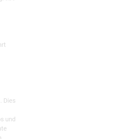
hrt
. Dies
os und
hte
n