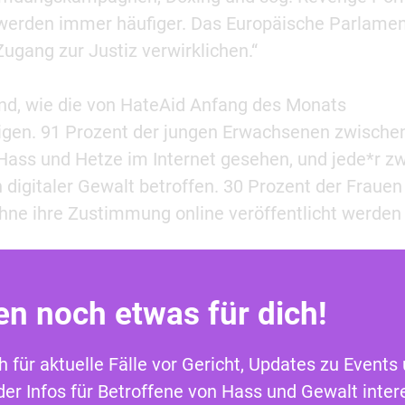
werden immer häufiger. Das Europäische Parlame
ugang zur Justiz verwirklichen.“
gend, wie die von HateAid Anfang des Monats
gen. 91 Prozent der jungen Erwachsenen zwische
ass und Hetze im Internet gesehen, und jede*r zw
digitaler Gewalt betroffen. 30 Prozent der Frauen 
ohne ihre Zustimmung online veröffentlicht werden
inhaltlichen Entscheidungen
en noch etwas für dich!
gliedstaaten die internen Widerspruchsmöglichkeite
ch für aktuelle Fälle vor Gericht, Updates zu Events
tzung gestärkt haben. Wesentliche Verbesserung fü
r Infos für Betroffene von Hass und Gewalt intere
Möglichkeit, sich über alle Entscheidungen über