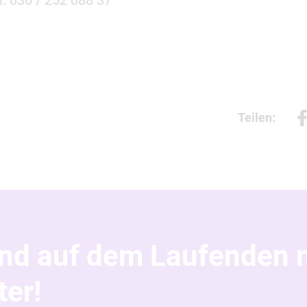
el. 030 / 252 088 37
Teilen:
und auf dem Laufenden 
er!