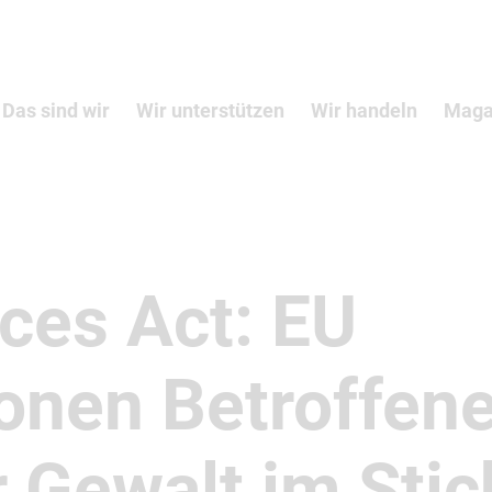
Das sind wir
Wir unterstützen
Wir handeln
Maga
ices Act: EU
ionen Betroffen
r Gewalt im Stic