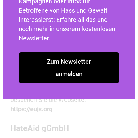
Kampagnen oder Infos für
jüdischen Studierendenaktivismus and
Betroffene von Hass und Gewalt
Advocacy zu stärken. EUJS verbindet
interessierst: Erfahre all das und
unabhängige und selbstorganisierte
noch mehr in unserem kostenlosen
Studierendenunionen und unterstützt
Newsletter.
diese in ihren Zielen, durch Stärkung ihrer
religiösen, spirituellen, kulturellen und
Zum Newsletter
sozialen Herkunft als auch Sicherstellung
ihrer Kontinuität.
anmelden
Für weitere Informationen über EUJS
besuchen Sie die Webseite:
https://eujs.org
HateAid gGmbH