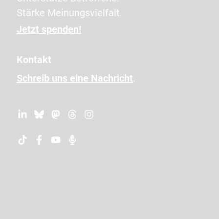
c
Stärke Meinungsvielfalt.
h
e
Jetzt spenden!
n
e
Kontakt
i
Schreib uns eine Nachricht
.
n
,
u
m
z
u
b
e
s