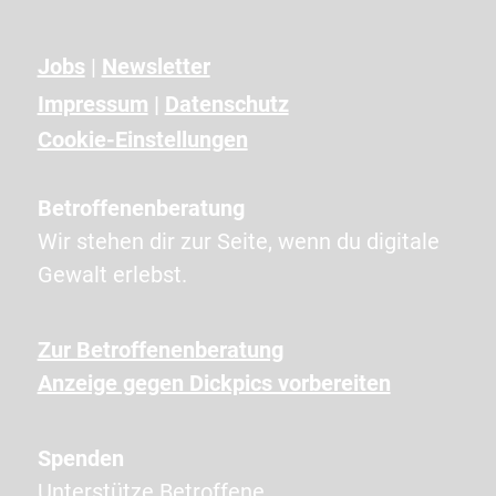
a
n
Jobs
|
Newsletter
g
Impressum
|
Datenschutz
e
Cookie-Einstellungen
z
e
Betroffenenberatung
i
Wir stehen dir zur Seite, wenn du digitale
g
Gewalt erlebst.
t
e
Zur Betroffenenberatung
n
Anzeige gegen Dickpics vorbereiten
Z
e
Spenden
i
Unterstütze Betroffene.