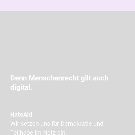
g
i
b
d
i
e
i
m
Denn Menschenrecht gilt auch
C
digital.
A
P
T
HateAid
C
Wir setzen uns für Demokratie und
H
Teilhabe im Netz ein.
A