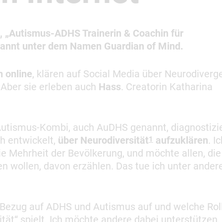
 „
Autismus-ADHS Trainerin & Coachin für
kannt unter dem Namen Guardian of Mind.
h online
, klären auf Social Media über Neurodiverg
 Aber sie erleben auch
Hass
. Creatorin Katharina
utismus-Kombi, auch AuDHS genannt, diagnostizie
h entwickelt,
über Neurodiversität
aufzuklären
. I
1
die Mehrheit der Bevölkerung, und möchte allen, die
hen wollen, davon erzählen. Das tue ich unter ande
n Bezug auf ADHS und Autismus auf und welche Rol
tät“ spielt. Ich möchte andere dabei unterstützen,