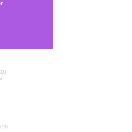
r.
 zu
e
von