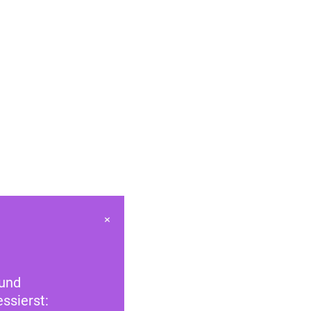
×
 und
ssierst: