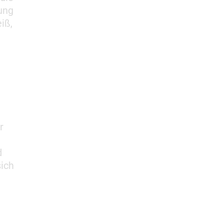
ung
iß,
r
d
sich