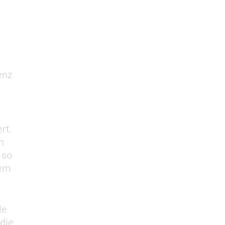
enz
rt.
ch
 so
rem
le
 die