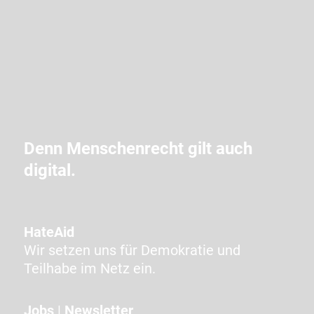
b
d
i
e
i
m
C
A
Denn Menschenrecht gilt auch
P
digital.
T
C
H
A
HateAid
a
Wir setzen uns für Demokratie und
n
Teilhabe im Netz ein.
g
e
Jobs
|
Newsletter