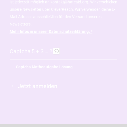
ist jederzeit möglich an kontakt@hateaid.org. Wir verschicken
unsere Newsletter über CleverReach. Wir verwenden deine E-
Mail-Adresse ausschließlich für den Versand unseres
Newsletters.
Mehr Infos in unserer Datenschutzerklärung. *
Captcha
5 + 3 = ?
B
i
Jetzt anmelden
t
t
e
g
i