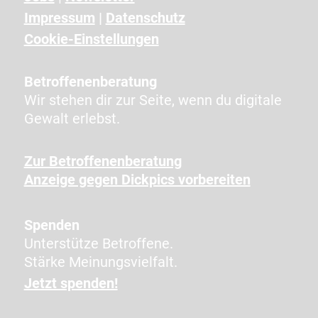
z
Impressum
|
Datenschutz
e
i
Cookie-Einstellungen
g
t
Betroffenenberatung
e
Wir stehen dir zur Seite, wenn du digitale
n
Gewalt erlebst.
Z
e
Zur Betroffenenberatung
i
Anzeige gegen Dickpics vorbereiten
c
h
e
Spenden
n
Unterstütze Betroffene.
e
Stärke Meinungsvielfalt.
i
Jetzt spenden!
n
,