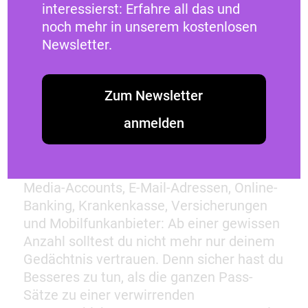
interessierst: Erfahre all das und
sind. Jetzt nur noch ein paar Mal würfeln
noch mehr in unserem kostenlosen
und schon hast du ein sicheres, neues
Newsletter.
Passwort erstellt.
Zum Newsletter
Dein digitales Gedächtnis
anmelden
Dennoch wird die Anzahl der
Zugangsdaten schnell zweistellig. Social-
Media-Accounts, E-Mail-Adressen, Online-
Banking, Krankenkasse, Versicherungen
und Mobilfunkanbieter: Ab einer gewissen
Anzahl solltest du nicht mehr nur deinem
Gedächtnis vertrauen. Denn sicher hast du
Besseres zu tun, als die ganzen Pass-
Sätze zu einer verwirrenden