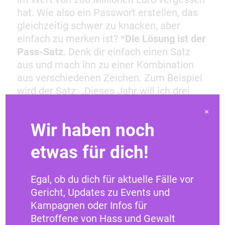
hat. Wie also ein Passwort erstellen, das
gleichzeitig schwer zu knacken, aber
einfach zu merken ist? *
Die Lösung ist der
Pass-Satz
. Denk dir einfach einen Satz
aus und mach ihn zu einer Kombination
aus verschiedenen Zeichen. Zum Beispiel
wird der Satz: „Dieses Jahr will ich drei
neue Städte besuchen und an den Strand!“
×
zum sicheren Passwort „DJwi3nSb+adS!“.
Wir haben noch
etwas für dich!
Eine andere Möglichkeit bietet
die
Diceware-Methode
, bei der du spielerisch
Egal, ob du dich für aktuelle Fälle vor
ein neues Passwort erstellen kannst.
Gericht, Updates zu Events und
Alles, was du dafür brauchst ist ein Würfel
Kampagnen oder Infos für
und eine
Liste
mit Begriffen, die den
Betroffene von Hass und Gewalt
verschiedenen Kombinationen zugeordnet