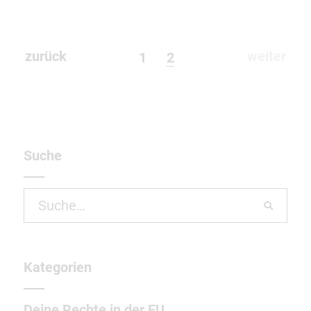
zurück
weiter
1
2
Suche
Search
for:
Kategorien
Deine Rechte in der EU