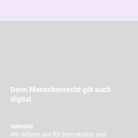
e
g
i
b
d
i
e
i
m
C
A
Denn Menschenrecht gilt auch
P
digital.
T
C
H
A
HateAid
a
Wir setzen uns für Demokratie und