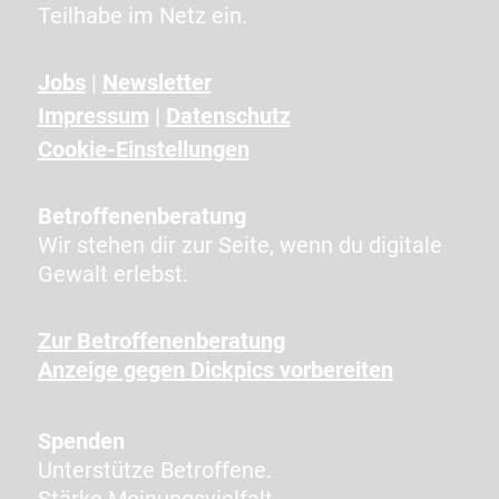
n
Teilhabe im Netz ein.
g
e
Jobs
|
Newsletter
z
Impressum
|
Datenschutz
e
i
Cookie-Einstellungen
g
t
Betroffenenberatung
e
Wir stehen dir zur Seite, wenn du digitale
n
Gewalt erlebst.
Z
e
Zur Betroffenenberatung
i
Anzeige gegen Dickpics vorbereiten
c
h
e
Spenden
n
Unterstütze Betroffene.
e
Stärke Meinungsvielfalt.