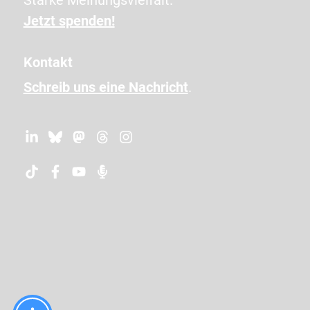
i
Jetzt spenden!
n
,
Kontakt
u
Schreib uns eine Nachricht
.
m
z
u
b
e
s
t
ä
t
i
g
e
n