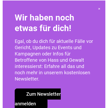
Stellungnahme auf den Referentenentwurf
×
des Bundesministeriums der Justiz und
Wir haben noch
für Verbraucherschutz zur NetzDG-
Änderung.
etwas für dich!
Egal, ob du dich für aktuelle Fälle vor
Weiterlesen
17. Februar 2020
Gericht, Updates zu Events und
Kampagnen oder Infos für
Betroffene von Hass und Gewalt
interessierst: Erfahre all das und
noch mehr in unserem kostenlosen
Newsletter.
Zum Newsletter
anmelden