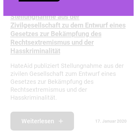
Stellungnahmen & Open Letters
Stellungnahme aus der
Zivilgesellschaft zu dem Entwurf eines
Gesetzes zur Bekämpfung des
Rechtsextremismus und der
Hasskriminalität
HateAid publiziert Stellungnahme aus der
zivilen Gesellschaft zum Entwurf eines
Gesetzes zur Bekämpfung des
Rechtsextremismus und der
Hasskriminalität.
Weiterlesen
17. Januar 2020