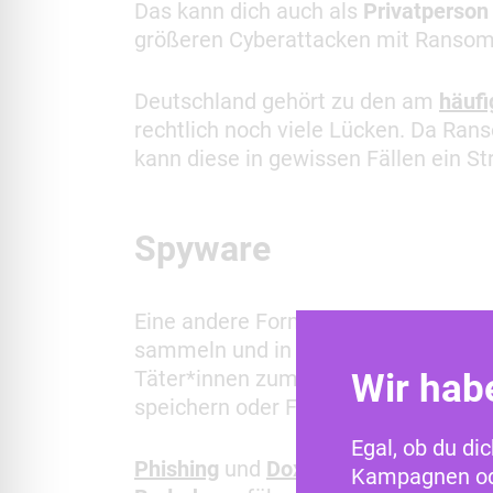
Das kann dich auch als
Privatperson
größeren Cyberattacken mit Ranso
Deutschland gehört zu den am
häufi
rechtlich noch viele Lücken. Da Ra
kann diese in gewissen Fällen ein St
Spyware
Eine andere Form der Malware zielt 
sammeln und in vielen Fällen an Dr
Täter*innen zum Beispiel auf deine
Wir hab
speichern oder Fotos einsehen.
Egal, ob du di
Phishing
und
Doxxing
sind Folgen de
Kampagnen ode