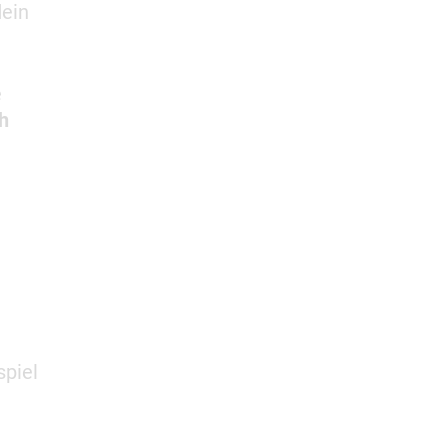
dein
e
h
spiel