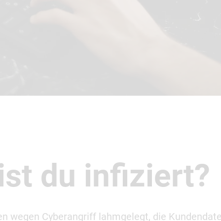
st du infiziert?
n wegen Cyberangriff lahmgelegt, die Kundendat