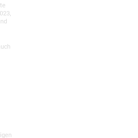
te
023,
und
auch
igen