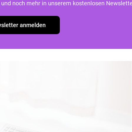
ind strafrechtlich relevant.
as und noch mehr in unserem kostenlosen Newslette
g
angewendet. Ortungsdienste, intime Fotos oder d
sletter anmelden
gramm überwacht und entwendet werden. Gerade
hen es Täter*innen, Betroffene zu verängstigen u
rer Begriff für solche Programme Stalkerware.