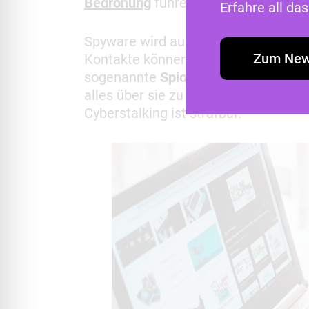
Bedrohung
führen. Diese Phänomene s
Erfahre all d
Spyware wird auch bei
Cyberstalkin
Zum New
Kontakte können mit dem Schadpro
sogenannte
Spionage-Apps
ermöglic
alles über sie zu erfahren. Ein ande
Cyberstalking ist strafbar.