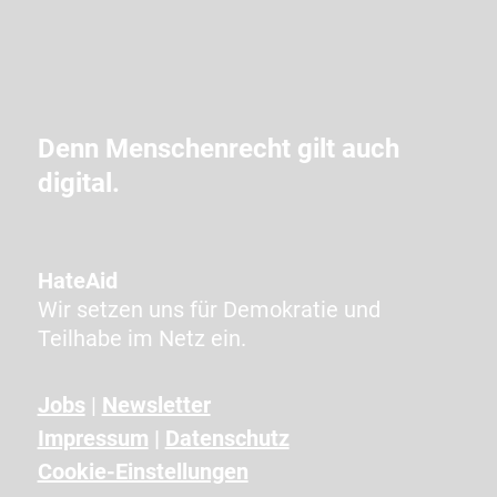
e
i
m
C
A
Denn Menschenrecht gilt auch
P
digital.
T
C
H
A
HateAid
a
Wir setzen uns für Demokratie und
n
Teilhabe im Netz ein.
g
e
Jobs
|
Newsletter
z
Impressum
|
Datenschutz
e
i
Cookie-Einstellungen