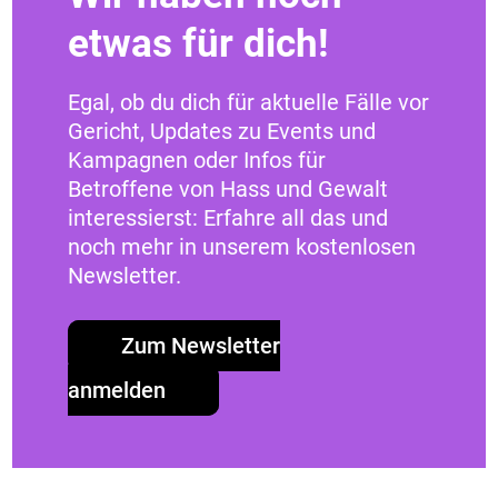
melden oder löschen?
etwas für dich!
Wie erstelle ich einen
Egal, ob du dich für aktuelle Fälle vor
rechtssicheren Screenshot?
Gericht, Updates zu Events und
Kampagnen oder Infos für
Wo finde ich die URLs von Posts,
Betroffene von Hass und Gewalt
Tweets und Kommentaren?
interessierst: Erfahre all das und
noch mehr in unserem kostenlosen
Juristische Fragen
Newsletter.
Zum Newsletter
anmelden