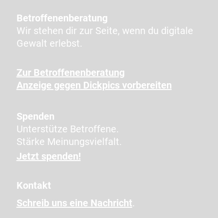
g
t
Betroffenenberatung
e
Wir stehen dir zur Seite, wenn du digitale
n
Gewalt erlebst.
Z
e
Zur Betroffenenberatung
i
Anzeige gegen Dickpics vorbereiten
c
h
e
Spenden
n
Unterstütze Betroffene.
e
Stärke Meinungsvielfalt.
i
Jetzt spenden!
n
,
Kontakt
u
Schreib uns eine Nachricht
.
m
z