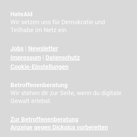
H
A
HateAid
a
Wir setzen uns für Demokratie und
n
Teilhabe im Netz ein.
g
e
Jobs
|
Newsletter
z
Impressum
|
Datenschutz
e
i
Cookie-Einstellungen
g
t
Betroffenenberatung
e
Wir stehen dir zur Seite, wenn du digitale
n
Gewalt erlebst.
Z
e
Zur Betroffenenberatung
i
Anzeige gegen Dickpics vorbereiten
c