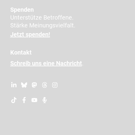
h
e
Spenden
n
Unterstütze Betroffene.
e
Stärke Meinungsvielfalt.
i
Jetzt spenden!
n
,
Kontakt
u
Schreib uns eine Nachricht
.
m
z
u
b
e
s
t
ä
t
i