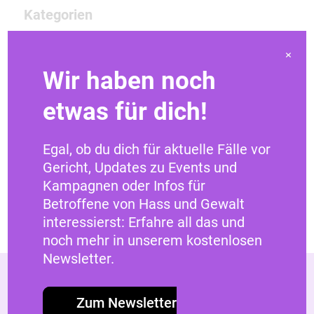
Kategorien
×
Deine Rechte in der EU
Wir haben noch
Phänomene digitaler Gewalt
Politik & Demokratie
etwas für dich!
Recht & Gesetz
Tipps & Tricks
Egal, ob du dich für aktuelle Fälle vor
Gericht, Updates zu Events und
Kampagnen oder Infos für
Betroffene von Hass und Gewalt
interessierst: Erfahre all das und
noch mehr in unserem kostenlosen
Newsletter.
Zum Newsletter