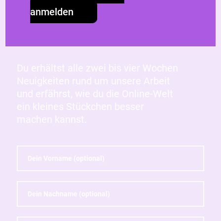
Bleib engagiert und auf
anmelden
dem Laufenden mit dem
HateAid-Newsletter!
Du erhältst alle zwei bis vier Wochen
Neuigkeiten rund um unsere Arbeit
und erfährst, wie du die Online-Welt
ein kleines Stückchen besser
machen kannst.