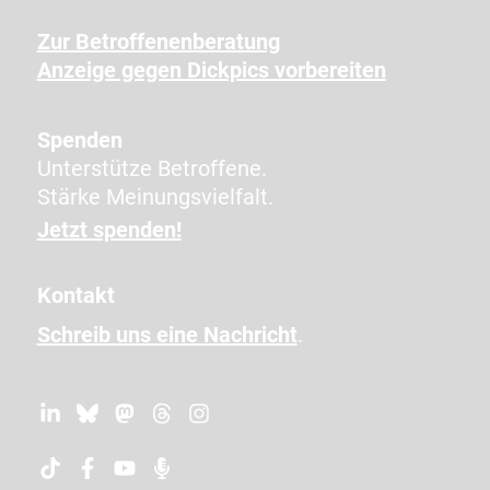
e
Zur Betroffenenberatung
i
Anzeige gegen Dickpics vorbereiten
c
h
e
Spenden
n
Unterstütze Betroffene.
e
Stärke Meinungsvielfalt.
i
Jetzt spenden!
n
,
Kontakt
u
Schreib uns eine Nachricht
.
m
z
u
b
e
s