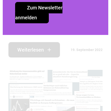
Zum Newsletter
Privilegien können dazu genutzt werden,
anmelden
BIPoC zu unterstützen und Themen in den
Fokus zu rücken. Was kann man noch tun,
um ein guter Ally zu werden?
Weiterlesen
19. September 2022