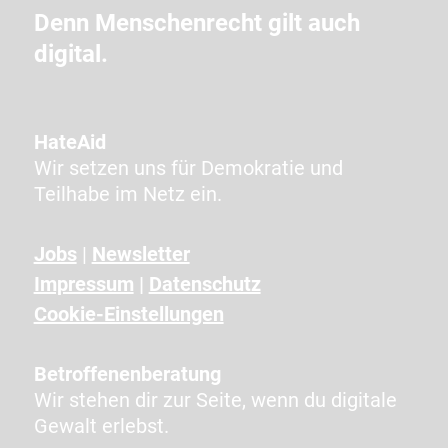
A
Denn Menschenrecht gilt auch
P
digital.
T
C
H
A
HateAid
a
Wir setzen uns für Demokratie und
n
Teilhabe im Netz ein.
g
e
Jobs
|
Newsletter
z
Impressum
|
Datenschutz
e
i
Cookie-Einstellungen
g
t
Betroffenenberatung
e
Wir stehen dir zur Seite, wenn du digitale
n
Gewalt erlebst.
Z