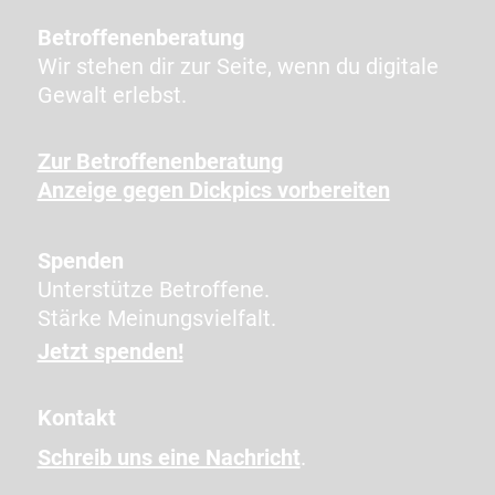
t
Betroffenenberatung
e
Wir stehen dir zur Seite, wenn du digitale
n
Gewalt erlebst.
Z
e
Zur Betroffenenberatung
i
Anzeige gegen Dickpics vorbereiten
c
h
e
Spenden
n
Unterstütze Betroffene.
e
Stärke Meinungsvielfalt.
i
Jetzt spenden!
n
,
Kontakt
u
Schreib uns eine Nachricht
.
m
z