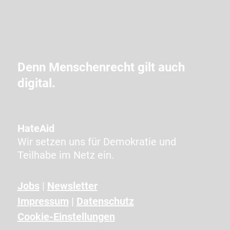
e
i
m
C
A
Denn Menschenrecht gilt auch
P
digital.
T
C
H
A
HateAid
a
Wir setzen uns für Demokratie und
n
Teilhabe im Netz ein.
g
e
Jobs
|
Newsletter
z
Impressum
|
Datenschutz
e
i
Cookie-Einstellungen
g