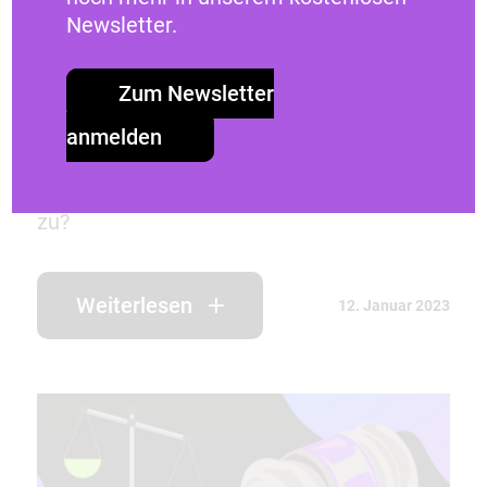
Tipps & Tricks
Newsletter.
Das eigene Bild plötzlich im Internet –
was tun?
Zum Newsletter
anmelden
Unbefugtes Fotografieren und die
Veröffentlichung von fremden Bildern
können strafbar sein. Doch wann trifft das
zu?
Weiterlesen
12. Januar 2023